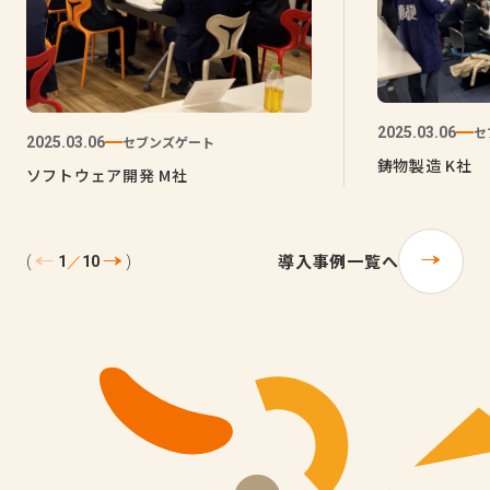
セ
2025.03.06
セブンズゲート
2025.03.06
鋳物製造 K社
ソフトウェア開発 M社
導入事例一覧へ
1
／
10